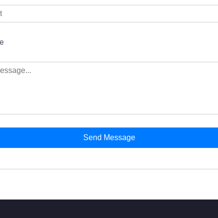
e
Send Message