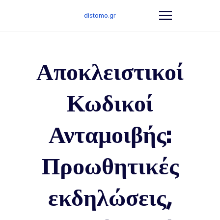
Skip
to
distomo.gr
content
Αποκλειστικοί
Κωδικοί
Ανταμοιβής:
Προωθητικές
εκδηλώσεις,