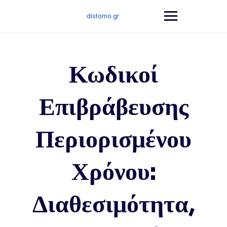
Skip
to
distomo.gr
content
Κωδικοί
Επιβράβευσης
Περιορισμένου
Χρόνου:
Διαθεσιμότητα,