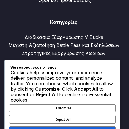
Όροι και προϋποθέσεις
Κατηγορίες
Διαδικασία Εξαργύρωσης V-Bucks
Μέγιστη Αξιοποίηση Battle Pass και Εκδηλώσεων
Στρατηγικές Εξαργύρωσης Κωδικών
Επιβράβευσης
We respect your privacy
Cookies help us improve your experience,
deliver personalized content, and analyze
traffic. You can choose which cookies to allow
by clicking
Customize
. Click
Accept All
to
consent or
Reject All
to decline non-essential
cookies.
Customize
Ποιοι είμαστε
Επικοινωνήστε μαζί μας
Reject All
Προτιμήσεις cookies
Πολιτική προστασίας δεδομένων