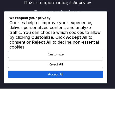
Πολιτική προστασίας δεδομένων
Όροι και προϋποθέσεις
We respect your privacy
Cookies help us improve your experience,
deliver personalized content, and analyze
Κατηγορίες
traffic. You can choose which cookies to allow
by clicking
Customize
. Click
Accept All
to
consent or
Reject All
to decline non-essential
Διαδικασία Εξαργύρωσης V-Bucks
cookies.
Μέγιστη Αξιοποίηση Battle Pass και Εκδηλώσεων
Customize
Στρατηγικές Εξαργύρωσης Κωδικών
Reject All
Επιβράβευσης
Accept All
Ποιοι είμαστε
Επικοινωνήστε μαζί μας