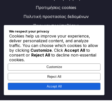
Προτιμήσεις cookies
Πολιτική προστασίας δεδομένων
Όροι και προϋποθέσεις
We respect your privacy
Cookies help us improve your experience,
deliver personalized content, and analyze
Κατηγορίες
traffic. You can choose which cookies to allow
by clicking
Customize
. Click
Accept All
to
consent or
Reject All
to decline non-essential
Διαδικασία Εξαργύρωσης V-Bucks
cookies.
Μέγιστη Αξιοποίηση Battle Pass και Εκδηλώσεων
Customize
Στρατηγικές Εξαργύρωσης Κωδικών
Reject All
Επιβράβευσης
Accept All