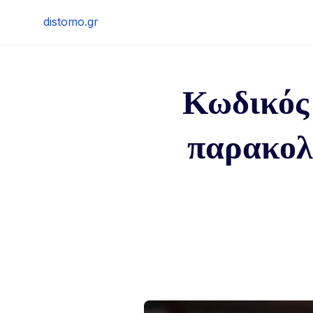
Skip
distomo.gr
to
content
Κωδικός
παρακολ