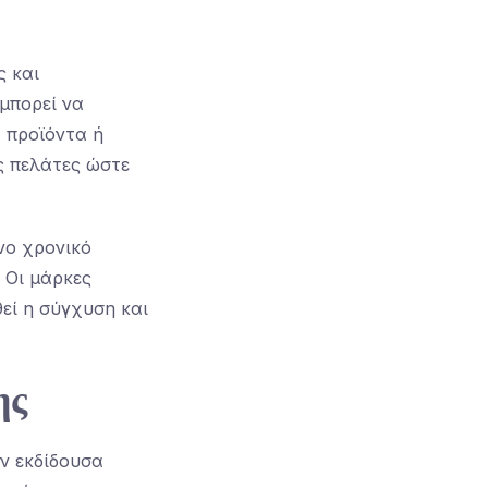
ς και
μπορεί να
 προϊόντα ή
ς πελάτες ώστε
ένο χρονικό
 Οι μάρκες
εί η σύγχυση και
ης
ην εκδίδουσα