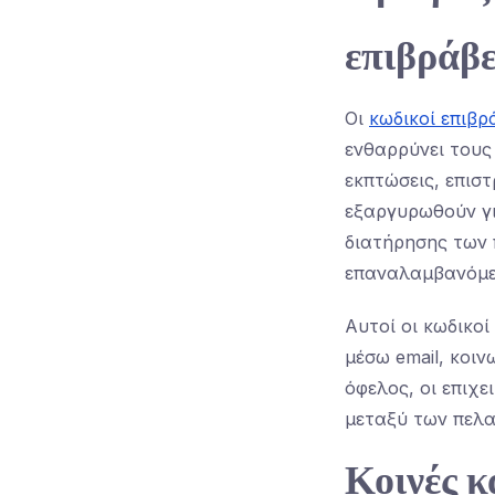
επιβράβ
Οι
κωδικοί επιβ
ενθαρρύνει τους
εκπτώσεις, επισ
εξαργυρωθούν γι
διατήρησης των 
επαναλαμβανόμε
Αυτοί οι κωδικο
μέσω email, κοι
όφελος, οι επιχε
μεταξύ των πελα
Κοινές κ