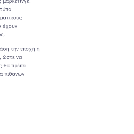
ς μάρκετινγκ.
 τύπο
ηματικούς
α έχουν
ς.
βάση την εποχή ή
, ώστε να
 θα πρέπει
ια πιθανών