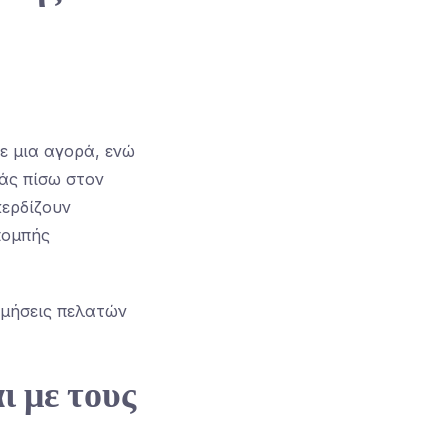
ε μια αγορά, ενώ
άς πίσω στον
κερδίζουν
πομπής
ιμήσεις πελατών
ι με τους