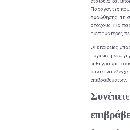
εταιρεία και μπο
Παράγοντες που 
προώθησης, τη σ
στόχους. Για πα
συντομότερες πε
Οι εταιρείες μπ
συγκεκριμένα γε
ευθυγραμμιστούν
πάντα να ελέγχο
επιβραβεύσεων.
Συνέπει
επιβράβ