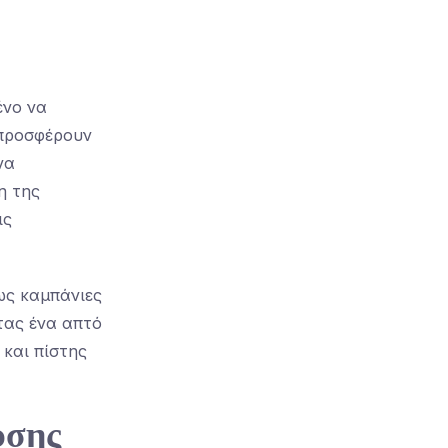
ένο να
 προσφέρουν
να
η της
ις
ως καμπάνιες
τας ένα απτό
 και πίστης
υσης