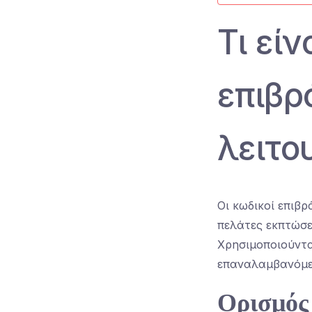
Τι είν
επιβρ
λειτο
Οι κωδικοί επιβ
πελάτες εκπτώσε
Χρησιμοποιούντα
επαναλαμβανόμεν
Ορισμός