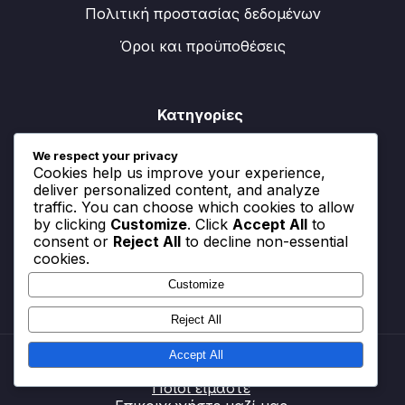
Πολιτική προστασίας δεδομένων
Όροι και προϋποθέσεις
Κατηγορίες
We respect your privacy
Διαδικασία Εξαργύρωσης V-Bucks
Cookies help us improve your experience,
Μέγιστη Αξιοποίηση Battle Pass και Εκδηλώσεων
deliver personalized content, and analyze
traffic. You can choose which cookies to allow
Στρατηγικές Εξαργύρωσης Κωδικών
by clicking
Customize
. Click
Accept All
to
Επιβράβευσης
consent or
Reject All
to decline non-essential
cookies.
Customize
Reject All
Accept All
Ποιοι είμαστε