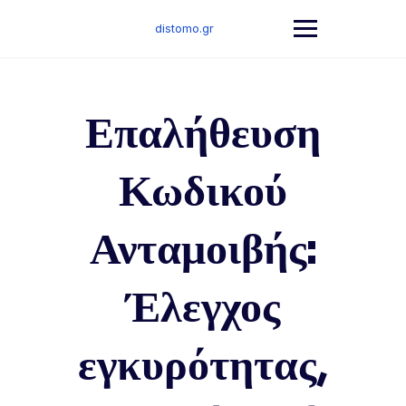
Skip
to
distomo.gr
content
Επαλήθευση
Κωδικού
Ανταμοιβής:
Έλεγχος
εγκυρότητας,