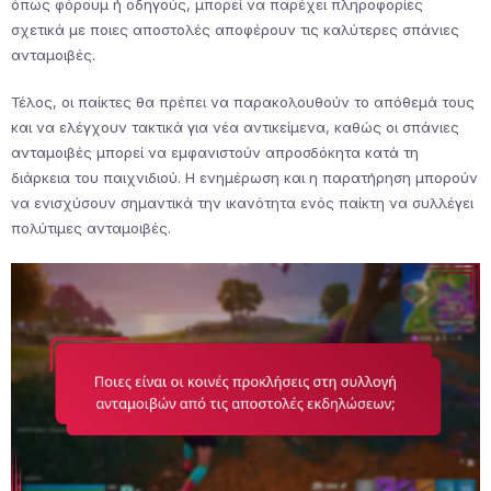
όπως φόρουμ ή οδηγούς, μπορεί να παρέχει πληροφορίες
σχετικά με ποιες αποστολές αποφέρουν τις καλύτερες σπάνιες
ανταμοιβές.
Τέλος, οι παίκτες θα πρέπει να παρακολουθούν το απόθεμά τους
και να ελέγχουν τακτικά για νέα αντικείμενα, καθώς οι σπάνιες
ανταμοιβές μπορεί να εμφανιστούν απροσδόκητα κατά τη
διάρκεια του παιχνιδιού. Η ενημέρωση και η παρατήρηση μπορούν
να ενισχύσουν σημαντικά την ικανότητα ενός παίκτη να συλλέγει
πολύτιμες ανταμοιβές.