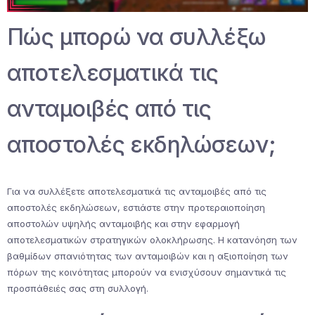
Πώς μπορώ να συλλέξω
αποτελεσματικά τις
ανταμοιβές από τις
αποστολές εκδηλώσεων;
Για να συλλέξετε αποτελεσματικά τις ανταμοιβές από τις
αποστολές εκδηλώσεων, εστιάστε στην προτεραιοποίηση
αποστολών υψηλής ανταμοιβής και στην εφαρμογή
αποτελεσματικών στρατηγικών ολοκλήρωσης. Η κατανόηση των
βαθμίδων σπανιότητας των ανταμοιβών και η αξιοποίηση των
πόρων της κοινότητας μπορούν να ενισχύσουν σημαντικά τις
προσπάθειές σας στη συλλογή.