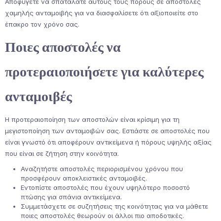
Αποφύγετε να σπαταλάτε αυτούς τους πόρους σε αποστολές
χαμηλής ανταμοιβής για να διασφαλίσετε ότι αξιοποιείτε στο
έπακρο τον χρόνο σας.
Ποιες αποστολές να
προτεραιοποιήσετε για καλύτερες
ανταμοιβές
Η προτεραιοποίηση των αποστολών είναι κρίσιμη για τη
μεγιστοποίηση των ανταμοιβών σας. Εστιάστε σε αποστολές που
είναι γνωστό ότι αποφέρουν αντικείμενα ή πόρους υψηλής αξίας
που είναι σε ζήτηση στην κοινότητα.
Αναζητήστε αποστολές περιορισμένου χρόνου που
προσφέρουν αποκλειστικές ανταμοιβές.
Εντοπίστε αποστολές που έχουν υψηλότερο ποσοστό
πτώσης για σπάνια αντικείμενα.
Συμμετάσχετε σε συζητήσεις της κοινότητας για να μάθετε
ποιες αποστολές θεωρούν οι άλλοι πιο αποδοτικές.