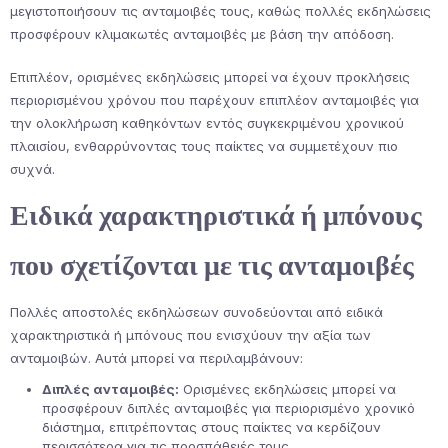
μεγιστοποιήσουν τις ανταμοιβές τους, καθώς πολλές εκδηλώσεις
προσφέρουν κλιμακωτές ανταμοιβές με βάση την απόδοση.
Επιπλέον, ορισμένες εκδηλώσεις μπορεί να έχουν προκλήσεις
περιορισμένου χρόνου που παρέχουν επιπλέον ανταμοιβές για
την ολοκλήρωση καθηκόντων εντός συγκεκριμένου χρονικού
πλαισίου, ενθαρρύνοντας τους παίκτες να συμμετέχουν πιο
συχνά.
Ειδικά χαρακτηριστικά ή μπόνους
που σχετίζονται με τις ανταμοιβές
Πολλές αποστολές εκδηλώσεων συνοδεύονται από ειδικά
χαρακτηριστικά ή μπόνους που ενισχύουν την αξία των
ανταμοιβών. Αυτά μπορεί να περιλαμβάνουν:
Διπλές ανταμοιβές:
Ορισμένες εκδηλώσεις μπορεί να
προσφέρουν διπλές ανταμοιβές για περιορισμένο χρονικό
διάστημα, επιτρέποντας στους παίκτες να κερδίζουν
περισσότερα για τις προσπάθειές τους.