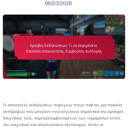
06/03/2026
Οι αποστολές εκδηλώσεων παρέχουν στους παίκτες μια ποικιλία
ανταμοιβών που μπορούν να ενισχύσουν σημαντικά την εμπειρία
παιχνιδιού τους, συμπεριλαμβανομένων των νομισμάτων εντός
του παιχνιδιού και αποκλειστικού εξοπλισμού. Αυτές οι