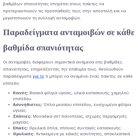
βαθμίδων σπανιότητας επιτρέπει στους παίκτες να
προτεραιοποιούν τις προσπάθειές τους στην αποστολή και να
μεγιστοποιούν τη συλλογή ανταμοιβών.
Παραδείγματα ανταμοιβών σε κάθε
βαθμίδα σπανιότητας
Οι ανταμοιβές διαφέρουν σημαντικά ανάμεσα στις βαθμίδες
σπανιότητας, επηρεάζοντας την επιθυμία τους. Ακολουθούν
παραδείγματα
για το
τι μπορεί να αναμένει ένας παίκτης σε κάθε
επίπεδο:
Κοινές:
Βασικά φίλτρα υγείας, υλικά κατασκευής χαμηλού
επιπέδου.
Ασυνήθιστες:
Όπλα μεσαίου επιπέδου, ενισχυμένα φίλτρα
υγείας.
Σπάνιες:
Μοναδικά σετ πανοπλίας, ισχυρές περγαμηνές
μαγείας.
Επικές:
Θρυλικά όπλα, σπάνιες συνταγές κατασκευής.
Θρυλικές:
Αντικείμενα με ειδικές ικανότητες, αποκλειστικά