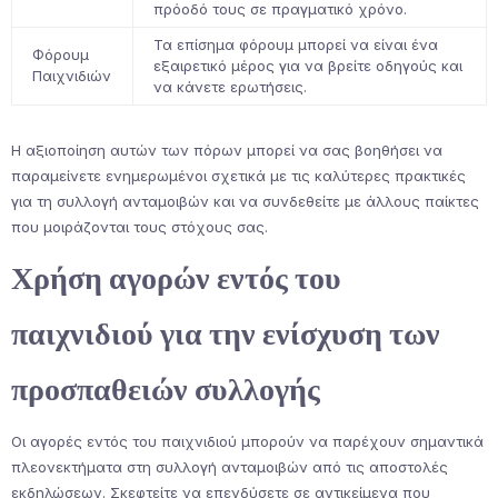
πρόοδό τους σε πραγματικό χρόνο.
Τα επίσημα φόρουμ μπορεί να είναι ένα
Φόρουμ
εξαιρετικό μέρος για να βρείτε οδηγούς και
Παιχνιδιών
να κάνετε ερωτήσεις.
Η αξιοποίηση αυτών των πόρων μπορεί να σας βοηθήσει να
παραμείνετε ενημερωμένοι σχετικά με τις καλύτερες πρακτικές
για τη συλλογή ανταμοιβών και να συνδεθείτε με άλλους παίκτες
που μοιράζονται τους στόχους σας.
Χρήση αγορών εντός του
παιχνιδιού για την ενίσχυση των
προσπαθειών συλλογής
Οι αγορές εντός του παιχνιδιού μπορούν να παρέχουν σημαντικά
πλεονεκτήματα στη συλλογή ανταμοιβών από τις αποστολές
εκδηλώσεων. Σκεφτείτε να επενδύσετε σε αντικείμενα που