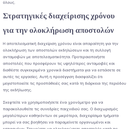
όλους.
Στρατηγικές διαχείρισης χρόνου
για την ολοκλήρωση αποστολών
Η αποτελεσματική διαχείριση χρόνου είναι απαραίτητη για την
ολοκλήρωση των αποστολών εκδηλώσεων και τη συλλογή
ανταμοιβών με αποτελεσματικότητα. Προτεραιοποιήστε
αποστολές που προσφέρουν τις υψηλότερες ανταμοιβές και
διαθέστε συγκεκριμένα χρονικά διαστήματα για να εστιάσετε σε
αυτές τις εργασίες. Αυτή η προσέγγιση διασφαλίζει ότι
μεγιστοποιείτε τις προσπάθειές σας κατά τη διάρκεια της περιόδου
της εκδήλωσης.
Σκεφτείτε να χρησιμοποιήσετε ένα χρονόμετρο για να
παρακολουθείτε τις συνεδρίες παιχνιδιού σας. Ο διαχωρισμός
μεγαλύτερων καθηκόντων σε μικρότερα, διαχειρίσιμα τμήματα
μπορεί να σας βοηθήσει να παραμείνετε οργανωμένοι και
εστιασμένοι. Στοχεύστε να ολοκληρώσετε αποστολές κατά τις