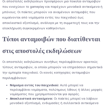
Οι αποστολές εκδηλώσεων προσφέρουν μια ποικιλία ανταμοιβών
που ενισχύουν το gameplay και παρέχουν μοναδικά αντικείμενα ή
μπόνους. Οι παίκτες μπορούν να αναμένουν ανταμοιβές που
κυμαίνονται από νομίσματα εντός του παιχνιδιού έως
αποκλειστικό εξοπλισμό, ανάλογα με τη συμμετοχή τους και την
ολοκλήρωση συγκεκριμένων καθηκόντων.
Τύποι ανταμοιβών που διατίθενται
στις αποστολές εκδηλώσεων
Οι αποστολές εκδηλώσεων συνήθως περιλαμβάνουν αρκετούς
τύπους ανταμοιβών, οι οποίοι μπορούν να επηρεάσουν σημαντικά
την εμπειρία παιχνιδιού. Οι κοινές κατηγορίες ανταμοιβών
περιλαμβάνουν:
Νόμισμα εντός του παιχνιδιού:
Αυτό μπορεί να
περιλαμβάνει νομίσματα, πολύτιμους λίθους ή άλλες μορφές
νομίσματος που χρησιμοποιούνται για αγορές.
Αποκλειστικά αντικείμενα:
Οι παίκτες μπορεί να λάβουν
μοναδικό εξοπλισμό, ενδυμασίες ή συλλεκτικά αντικείμενα