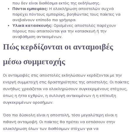
που δεν είναι διαθέσιμα εκτός της εκδήλωσης.
Πόντοι εμπειρίας:
Η ολοκλήρωση αποστολών συχνά
παρέχει πόντους εμπειρίας, βοηθώντας τους παίκτες να
ανεβαίνουν επίπεδο πιο γρήγορα.
Υλικά κατασκευής:
Ορισμένες αποστολές παρέχουν
πόρους που απαιτούνται για την κατασκευή ή την
αναβάθμιση αντικειμένων.
Πώς κερδίζονται οι ανταμοιβές
μέσω συμμετοχής
Οι ανταμοιβές στις αποστολές εκδηλώσεων κερδίζονται με την
ενεργή συμμετοχή στις δραστηριότητες της αποστολής. Οι παίκτες
συνήθως χρειάζεται να ολοκληρώσουν συγκεκριμένους στόχους,
όπως η ήττα εχθρών, η συλλογή αντικειμένων ή η επίτευξη
συγκεκριμένων οροσήμων.
Όσο πιο δύσκολη είναι η αποστολή, τόσο μεγαλύτερη είναι η
πιθανή ανταμοιβή. Οι παίκτες θα πρέπει να εστιάσουν στην
ολοκλήρωση όλων των διαθέσιμων στόχων για να