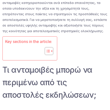
ανταμοιβές κατηγοριοποιούνται ανά επίπεδα σπανιότητας, τα
οποία υποδεικνύουν την αξία και τη χρησιμότητά τους,
επιτρέποντας στους παίκτες να στρατηγούν τις προσπάθειές τους
αποτελεσματικά. Για να μεγιστοποιήσετε τη συλλογή σας, εστιάστε
σε αποστολές υψηλής ανταμοιβής και αξιοποιήστε τους πόρους
της κοινότητας για αποτελεσματικές στρατηγικές ολοκλήρωσης.
Key sections in the article:
Τι ανταμοιβές μπορώ να
περιμένω από τις
αποστολές εκδηλώσεων;