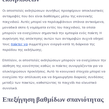
Οι αποστολές εκδηλώσεων συνήθως προσφέρουν αποκλειστικές
ανταμοιβές που δεν είναι διαθέσιμες μέσω της κανονικής
παιχνιδιού. Αυτές μπορεί να περιλαμβάνουν σπάνια αντικείμενα,
μοναδικά skins ή νομίσματα εντός του παιχνιδιού, τα οποία
μπορούν να ενισχύσουν σημαντικά την εμπειρία ενός παίκτη. Η
συγκίνηση της απόκτησης αυτών των ανταμοιβών συχνά οδηγεί
τους
παίκτες να
συμμετέχουν ενεργά κατά τη διάρκεια της
περιόδου της εκδήλωσης.
Επιπλέον, οι αποστολές εκδηλώσεων μπορούν να ενισχύσουν την
αίσθηση της κοινότητας καθώς οι παίκτες συνεργάζονται για να
ολοκληρώσουν προκλήσεις. Αυτό το κοινωνικό στοιχείο μπορεί να
ενισχύσει την απόλαυση και να δημιουργήσει διαρκείς συνδέσεις
μεταξύ των παικτών, καθιστώντας το παιχνίδι πιο ελκυστικό
συνολικά.
Επεξήγηση βαθμίδων σπανιότητας