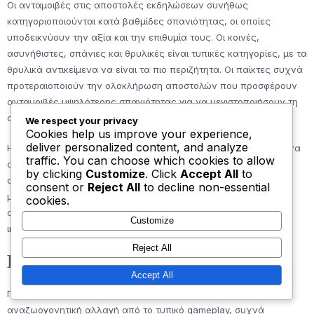
Οι ανταμοιβές στις αποστολές εκδηλώσεων συνήθως
κατηγοριοποιούνται κατά βαθμίδες σπανιότητας, οι οποίες
υποδεικνύουν την αξία και την επιθυμία τους. Οι κοινές,
ασυνήθιστες, σπάνιες και θρυλικές είναι τυπικές κατηγορίες, με τα
θρυλικά αντικείμενα να είναι τα πιο περιζήτητα. Οι παίκτες συχνά
προτεραιοποιούν την ολοκλήρωση αποστολών που προσφέρουν
ανταμοιβές υψηλότερης σπανιότητας για να μεγιστοποιήσουν τη
συλλογή τους.
We respect your privacy
Cookies help us improve your experience,
deliver personalized content, and analyze
Η κατανόηση των βαθμίδων σπανιότητας βοηθά τους παίκτες να
traffic. You can choose which cookies to allow
στρατηγούν τη συμμετοχή τους. Για παράδειγμα, η εστίαση σε
by clicking
Customize
. Click
Accept All
to
αποστολές που αποφέρουν σπάνιες ή θρυλικές ανταμοιβές
consent or
Reject All
to decline non-essential
μπορεί να είναι πιο ωφέλιμη από αυτές που προσφέρουν κοινά
cookies.
αντικείμενα. Αυτή η προσέγγιση μπορεί να οδηγήσει σε μια πιο
Customize
ικανοποιητική εμπειρία συλλογής.
Reject All
Εμπειρίες παικτών
Accept All
Πολλοί παίκτες θεωρούν τις αποστολές εκδηλώσεων μια
αναζωογονητική αλλαγή από το τυπικό gameplay, συχνά