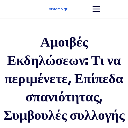
Skip
to
distomo.gr
content
Αμοιβές
Εκδηλώσεων: Τι να
περιμένετε, Επίπεδα
σπανιότητας,
Συμβουλές συλλογής