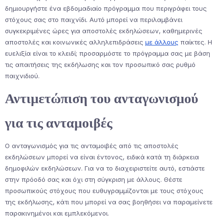
δημιουργήστε ένα εβδομαδιαίο πρόγραμμα που περιγράφει τους
στόχους σας στο παιχνίδι. Αυτό μπορεί να περιλαμβάνει
συγκεκριμένες ώρες για αποστολές εκδηλώσεων, καθημερινές
αποστολές και κοινωνικές αλληλεπιδράσεις
με άλλους
παίκτες. Η
ευελιξία είναι το κλειδί; προσαρμόστε το πρόγραμμα σας με βάση
τις απαιτήσεις της εκδήλωσης και τον προσωπικό σας ρυθμό
παιχνιδιού.
Αντιμετώπιση του ανταγωνισμού
για τις ανταμοιβές
Ο ανταγωνισμός για τις ανταμοιβές από τις αποστολές
εκδηλώσεων μπορεί να είναι έντονος, ειδικά κατά τη διάρκεια
δημοφιλών εκδηλώσεων. Για να το διαχειριστείτε αυτό, εστιάστε
στην πρόοδό σας και όχι στη σύγκριση με άλλους. Θέστε
προσωπικούς στόχους που ευθυγραμμίζονται με τους στόχους
της εκδήλωσης, κάτι που μπορεί να σας βοηθήσει να παραμείνετε
παρακινημένοι και εμπλεκόμενοι.